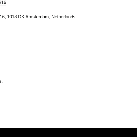
Ã
□
816
16, 1018 DK Amsterdam, Netherlands
s.